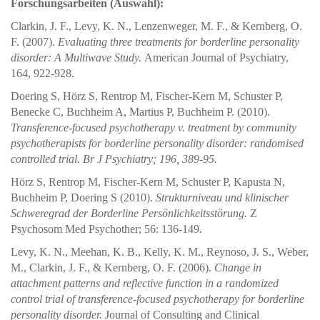
Forschungsarbeiten (Auswahl):
Clarkin, J. F., Levy, K. N., Lenzenweger, M. F., & Kernberg, O.
F. (2007).
Evaluating three treatments for borderline personality
disorder: A Multiwave Study.
American Journal of Psychiatry,
164, 922-928.
Doering S, Hörz S, Rentrop M, Fischer-Kern M, Schuster P,
Benecke C, Buchheim A, Martius P, Buchheim P. (2010).
Transference-focused psychotherapy v. treatment by community
psychotherapists for borderline personality disorder: randomised
controlled trial.
Br J Psychiatry; 196, 389-95.
Hörz S, Rentrop M, Fischer-Kern M, Schuster P, Kapusta N,
Buchheim P, Doering S (2010).
Strukturniveau und klinischer
Schweregrad der Borderline Persönlichkeitsstörung.
Z
Psychosom Med Psychother; 56: 136-149.
Levy, K. N., Meehan, K. B., Kelly, K. M., Reynoso, J. S., Weber,
M., Clarkin, J. F., & Kernberg, O. F. (2006).
Change in
attachment patterns and reflective function in a randomized
control trial of transference-focused psychotherapy for borderline
personality disorder.
Journal of Consulting and Clinical